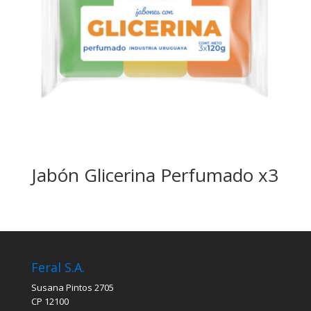
Jabón Glicerina Perfumado x3
Feral S.A.
Susana Pintos 2705
CP 12100