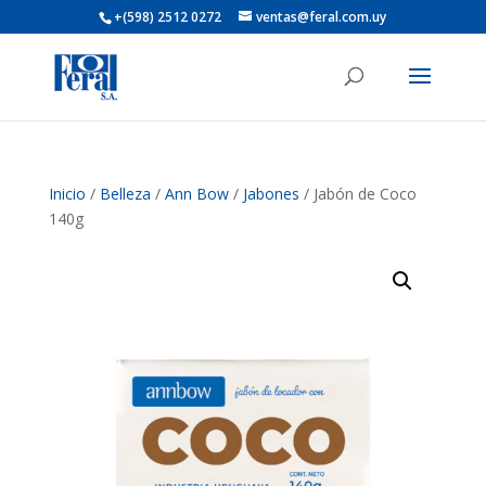
+(598) 2512 0272
ventas@feral.com.uy
Inicio
/
Belleza
/
Ann Bow
/
Jabones
/ Jabón de Coco
140g